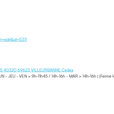
ut=edit&id=5311
rad CS 40320 69623 VILLEURBANNE Cedex
 - JEU - VEN > 9h-11h45 / 14h-16h - MAR > 14h-16h ( (Fermé le