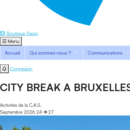
Boutique Swizy
Menu
Accueil
Qui sommes-nous ?
Communications
Connexion
CITY BREAK A BRUXELLES 
Activités de la C.A.S.
Du 24 au 27 Septembre 2026
Septembre 2026
24
27