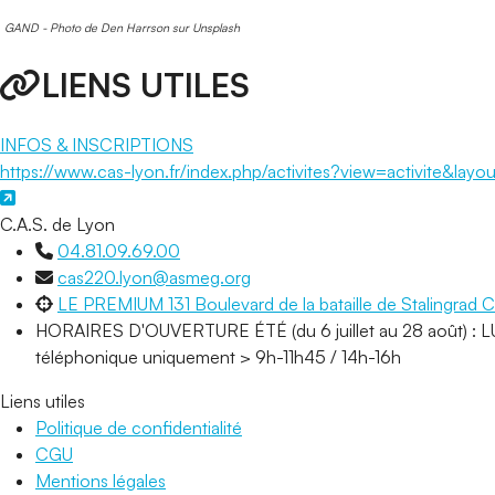
GAND - Photo de Den Harrson sur Unsplash
LIENS UTILES
INFOS & INSCRIPTIONS
https://www.cas-lyon.fr/index.php/activites?view=activite&layo
C.A.S. de Lyon
04.81.09.69.00
cas220.lyon@asmeg.org
LE PREMIUM 131 Boulevard de la bataille de Staling
HORAIRES D'OUVERTURE ÉTÉ (du 6 juillet au 28 août) : LUN
téléphonique uniquement > 9h-11h45 / 14h-16h
Liens utiles
Politique de confidentialité
CGU
Mentions légales